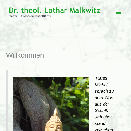
Zum
Inhalt
Haup
springen
Willkommen
Rabbi
Michal
sprach zu
dem Wort
aus der
Schrift:
„Ich aber
stand
zwischen