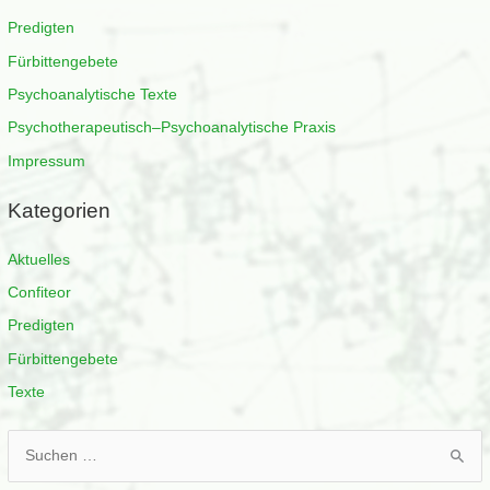
Predigten
Fürbittengebete
Psychoanalytische Texte
Psychotherapeutisch–Psychoanalytische Praxis
Impressum
Kategorien
Aktuelles
Confiteor
Predigten
Fürbittengebete
Texte
S
u