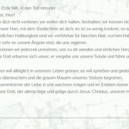
 Erde fällt, in den Tod versinkt
t, Herr!
n dich nicht verlieren: wir wollen dich halten, festhalten; wir können 
hwer Herr, mit dem Gedächtnis an dich; es ist so wenig konkret, so w
tlichen Haltlosigkeit sind wir verführbar für falschen Halt, suchen Ha
 sehr es unsere Ängste sind, die uns regieren.
können wir jederzeit umkehren, uns zu dir wenden und ehrlichen Her
ge Gott erbarme sich unser, er vergebe uns unsere Sünde und führ
n will alltäglich in unserem Leben grünen; es will sprießen und gedei
e überwuchern und die grauen Mauern unseres Stolzes begrünen.
amenkörner der Liebe in uns wachsen mögen und im Erleben seiner
uns Gott, der allmächtige und gütige durch Jesus Christus, unseren
ag