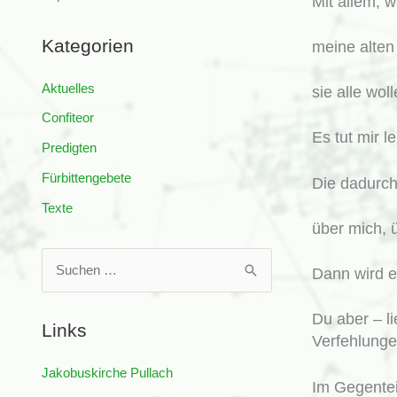
Mit allem, wa
Kategorien
meine alte
Aktuelles
sie alle wo
Confiteor
Es tut mir l
Predigten
Fürbittengebete
Die dadurch
Texte
über mich, 
S
Dann wird e
u
c
Du aber – li
Links
h
Verfehlunge
e
Jakobuskirche Pullach
Im Gegenteil
n