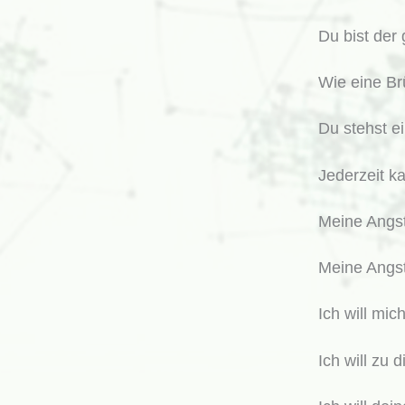
n
Du bist der
a
c
Wie eine Br
h
Du stehst e
:
Jederzeit k
Meine Angst
Meine Angst
Ich will mic
Ich will zu