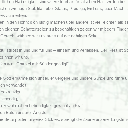
tlichen Haltlosigkeit sind wir verführbar für falschen Halt; wollen besi
hen wir nach Stabilität: über Status, Prestige, Einfluss, über Mac
 es zu merken.
en in den Hohn; sich lustig machen über andere ist viel leichter, als 
en eigenen Schattenseiten zu beschäftigen zeigen wir mit dem Fing
-Gerecht wähnen wir uns stets auf der richtigen Seite.
 du, stirbst in uns und für uns – einsam und verlassen. Der Rest ist 
sinnen wir uns.
en wir: „Gott sei mir Sünder gnädig!“
ge Gott erbarme sich unser, er vergebe uns unsere Sünde und führ
en verwandelt:
 gekreuzigt,
 lebendig,
er wahrhaften Lebendigkeit gewinnt an Kraft.
den Beton unserer Ängste,
ie Betonplatten unseres Stolzes, sprengt die Zäune unserer Engstir