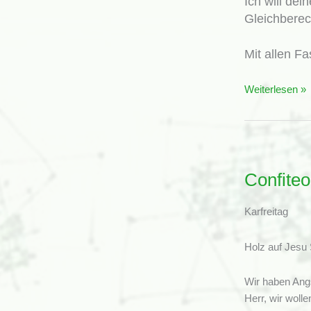
Ich will de
Gleichberec
Mit allen F
Confiteor:
Weiterlesen »
Ein
Gebet
meiner
Seele
(nach
Confiteo
Psalm
103)
Karfreitag
Holz auf Jesu 
Wir haben Angs
Herr, wir wolle