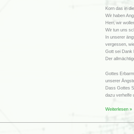
Korn das in die
Wir haben Angs
Herr, wir wolle
Wir tun uns sc
In unserer ängs
vergessen, wie
Gott sei Dank 
Der allmächti
Gottes Erbarme
unserer Ängst
Dass Gottes S
dazu verhelfe 
Confiteor
Weiterlesen »
Gründonnerst
2009