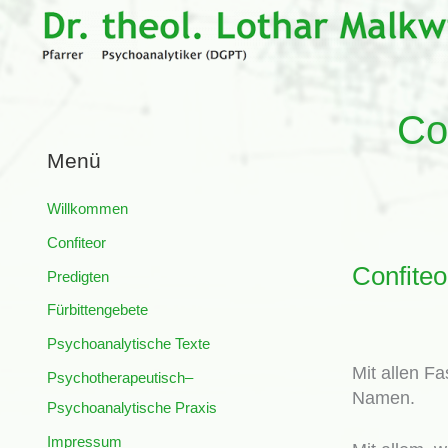
Zum
Inhalt
springen
Co
Menü
Willkommen
Confiteor
Confiteo
Predigten
Fürbittengebete
Psychoanalytische Texte
Mit allen Fa
Psychotherapeutisch–
Namen.
Psychoanalytische Praxis
Impressum