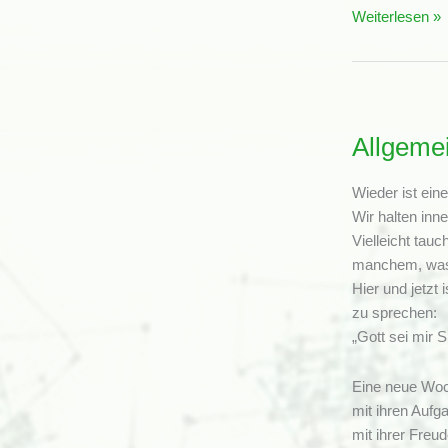
Confiteor
Weiterlesen »
zu
Karfreitag
Allgemei
Wieder ist ei
Wir halten inn
Vielleicht tauc
manchem, was g
Hier und jetz
zu sprechen:
„Gott sei mir 
Eine neue Woch
mit ihren Auf
mit ihrer Freud