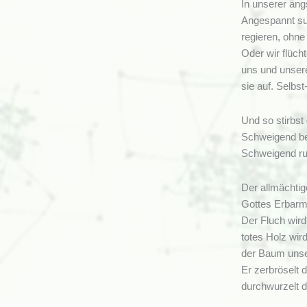
In unserer ängs
Angespannt suc
regieren, ohne
Oder wir flücht
uns und unser
sie auf. Selbst
Und so stirbst
Schweigend be
Schweigend ruf
Der allmächti
Gottes Erbarm
Der Fluch wird
totes Holz wird
der Baum unser
Er zerbröselt 
durchwurzelt d