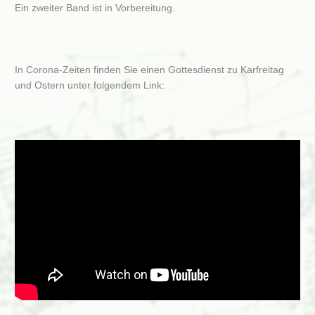
Ein zweiter Band ist in Vorbereitung.
In Corona-Zeiten finden Sie einen Gottesdienst zu Karfreitag
und Ostern unter folgendem Link: