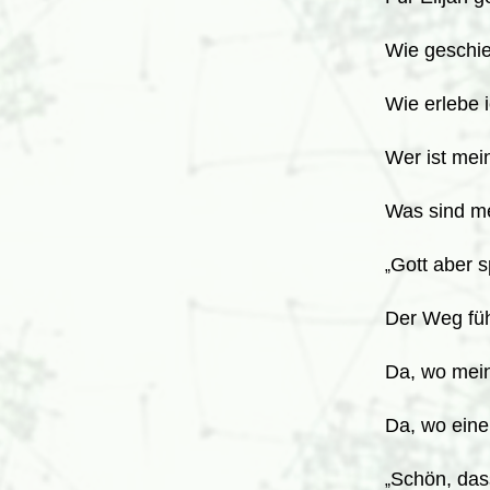
Wie geschie
Wie erlebe 
Wer ist mei
Was sind m
Gott aber s
„
Der Weg füh
Da, wo mein
Da, wo eine
Schön, das
„