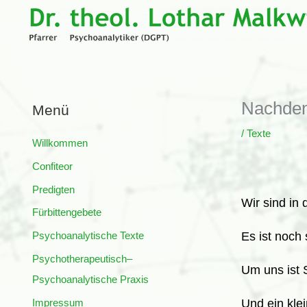
Zum
Inhalt
springen
Nachdenk
Menü
/
Texte
Willkommen
Confiteor
Predigten
Wir sind in 
Fürbittengebete
Psychoanalytische Texte
Es ist noch
Psychotherapeutisch–
Um uns ist 
Psychoanalytische Praxis
Impressum
Und ein kle