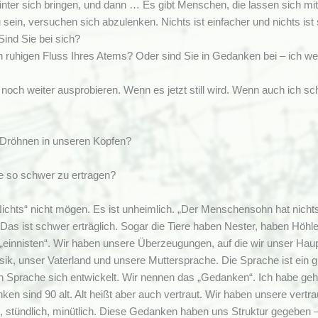
hinter sich bringen, und dann … Es gibt Menschen, die lassen sich
u sein, versuchen sich abzulenken. Nichts ist einfacher und nichts ist 
Sind Sie bei sich?
 ruhigen Fluss Ihres Atems? Oder sind Sie in Gedanken bei – ich wei
noch weiter ausprobieren. Wenn es jetzt still wird. Wenn auch ich 
 Dröhnen in unseren Köpfen?
le so schwer zu ertragen?
Nichts“ nicht mögen. Es ist unheimlich. „Der Menschensohn hat nichts,
 Das ist schwer erträglich. Sogar die Tiere haben Nester, haben Hö
„einnisten“. Wir haben unsere Überzeugungen, auf die wir unser Haupt
ik, unser Vaterland und unsere Muttersprache. Die Sprache ist ein gr
en Sprache sich entwickelt. Wir nennen das „Gedanken“. Ich habe geh
en sind 90 alt. Alt heißt aber auch vertraut. Wir haben unsere vertr
h, stündlich, minütlich. Diese Gedanken haben uns Struktur gegeben 