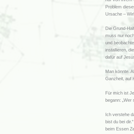
Problem dieses
n
Ursache – Wirk
a
c
Die Grund-Halt
h
muss nur noch 
und beobachte
:
installieren, 
dafür auf Jesu
Man könnte. Ab
Ganzheit, auf H
Für mich ist J
begann: „Wer s
Ich verstehe d
bist du bei dir
beim Essen Ze