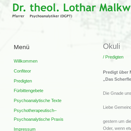
Zum
Inhalt
springen
Okuli
Menü
/
Predigten
Willkommen
Confiteor
Predigt über 
„Das Scherfle
Predigten
Fürbittengebete
Die Gnade unse
Psychoanalytische Texte
Liebe Gemein
Psychotherapeutisch–
Psychoanalytische Praxis
gestern um die
Oder, wenn etw
Impressum