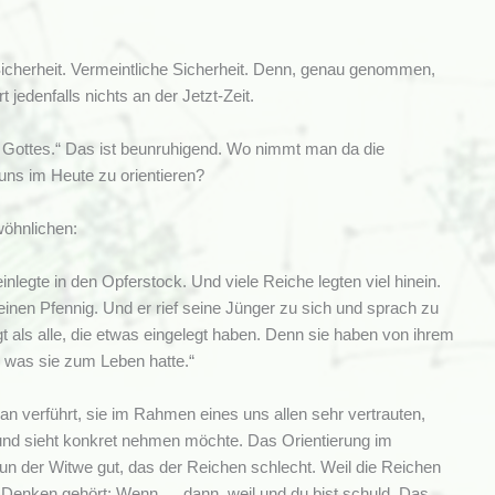
Sicherheit. Vermeintliche Sicherheit. Denn, genau genommen,
jedenfalls nichts an der Jetzt-Zeit.
ch Gottes.“ Das ist beunruhigend. Wo nimmt man da die
uns im Heute zu orientieren?
gewöhnlichen:
legte in den Opferstock. Und viele Reiche legten viel hinein.
nen Pfennig. Und er rief seine Jünger zu sich und sprach zu
t als alle, die etwas eingelegt haben. Denn sie haben von ihrem
s, was sie zum Leben hatte.“
n verführt, sie im Rahmen eines uns allen sehr vertrauten,
nd sieht konkret nehmen möchte. Das Orientierung im
 Tun der Witwe gut, das der Reichen schlecht. Weil die Reichen
n Denken gehört: Wenn … dann, weil und du bist schuld. Das