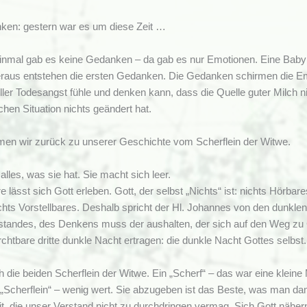
nken: gestern war es um diese Zeit …
inmal gab es keine Gedanken – da gab es nur Emotionen. Eine Baby den
raus entstehen die ersten Gedanken. Die Gedanken schirmen die Emo
ller Todesangst fühle und denken kann, dass die Quelle guter Milch ni
chen Situation nichts geändert hat.
men wir zurück zu unserer Geschichte vom Scherflein der Witwe.
alles, was sie hat. Sie macht sich leer.
e lässt sich Gott erleben. Gott, der selbst „Nichts“ ist: nichts Hörba
hts Vorstellbares. Deshalb spricht der Hl. Johannes von den dunklen
tandes, des Denkens muss der aushalten, der sich auf den Weg zu Go
rchtbare dritte dunkle Nacht ertragen: die dunkle Nacht Gottes selbst.
h die beiden Scherflein der Witwe. Ein „Scherf“ – das war eine klein
„Scherflein“ – wenig wert. Sie abzugeben ist das Beste, was man dam
t, die unser Verstand nicht zu durchdringen vermag. Sich Gott nähern,