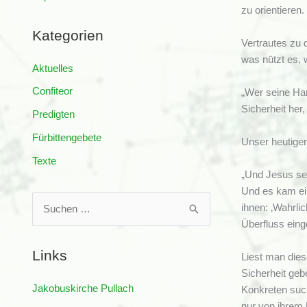
zu orientieren
Kategorien
Vertrautes zu 
was nützt es, 
Aktuelles
Confiteor
„Wer seine Han
Sicherheit her
Predigten
Fürbittengebete
Unser heutiger
Texte
„Und Jesus set
Und es kam ein
S
ihnen: ‚Wahrli
u
Überfluss eing
c
Links
Liest man dies
h
Sicherheit ge
e
Jakobuskirche Pullach
Konkreten such
n
nur von ihrem 