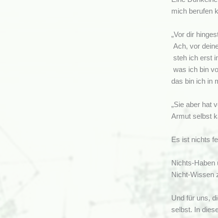
mich berufen k
„Vor dir hingeste
Ach, vor dein
steh ich erst i
was ich bin vor
das bin ich in m
„Sie aber hat 
Armut selbst k
Es ist nichts f
Nichts-Haben u
Nicht-Wissen 
Und für uns, d
selbst. In die