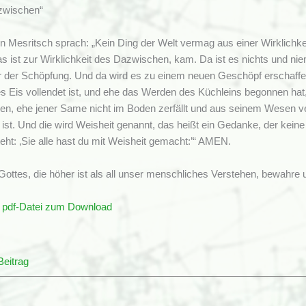
azwischen“
 Mesritsch sprach: „Kein Ding der Welt vermag aus einer Wirklichkei
s ist zur Wirklichkeit des Dazwischen, kam. Da ist es nichts und nie
or der Schöpfung. Und da wird es zu einem neuen Geschöpf erschaff
s Eis vollendet ist, und ehe das Werden des Küchleins begonnen hat
ßen, ehe jener Same nicht im Boden zerfällt und aus seinem Wesen ve
ist. Und die wird Weisheit genannt, das heißt ein Gedanke, der kein
eht: ‚Sie alle hast du mit Weisheit gemacht:’“ AMEN.
Gottes, die höher ist als all unser menschliches Verstehen, bewahr
s pdf-Datei zum Download
Beitrag