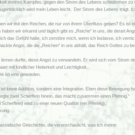
keit meines Kampfes, gegen den Strom des Lebens schwimmen zu wollen
augenblicklich wird mein Leben leicht. Der Strom des Lebens trägt. Ic
 wir mit den Reichen, die nur von ihrem Überfluss geben? Es ist ein
s haben wir erkannt und täglich gibt es „Reiche“ in uns, die derart A
ch das Gefühl habe, ich zerstöre mich, wenn ich loslasse, ich verni
 nackte Angst, die die „Reichen“ in uns abhält, das Reich Gottes zu be
r lernen durfte, diese Angst zu verwandeln. Er wird sich vom Strom d
aart mit kindlicher Heiterkeit und Leichtigkeit.
lles ist eins geworden.
st keine Addition, sondern eine Integration. Eben diese Bewegung ha
 legte zwei Scherflein hinein, das macht zusammen einen Pfennig.“
 Scherflein) wird zu einer neuen Qualität (ein Pfennig).
rung.
hassidische Geschichte, die veranschaulicht, was ich meine: