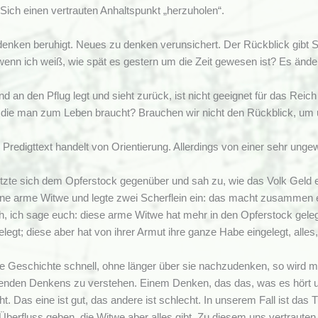
. Sich einen vertrauten Anhaltspunkt „herzuholen“.
denken beruhigt. Neues zu denken verunsichert. Der Rückblick gibt 
wenn ich weiß, wie spät es gestern um die Zeit gewesen ist? Es ändert 
d an den Pflug legt und sieht zurück, ist nicht geeignet für das Rei
, die man zum Leben braucht? Brauchen wir nicht den Rückblick, um 
 Predigttext handelt von Orientierung. Allerdings von einer sehr un
zte sich dem Opferstock gegenüber und sah zu, wie das Volk Geld ein
e arme Witwe und legte zwei Scherflein ein: das macht zusammen ei
ch, ich sage euch: diese arme Witwe hat mehr in den Opferstock geleg
elegt; diese aber hat von ihrer Armut ihre ganze Habe eingelegt, alle
e Geschichte schnell, ohne länger über sie nachzudenken, so wird ma
benden Denkens zu verstehen. Einem Denken, das das, was es hört u
t. Das eine ist gut, das andere ist schlecht. In unserem Fall ist das
Überfluss geben, die Witwe aber alles gibt. Zu diesem uns vertraute