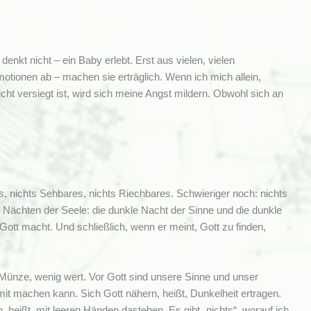
kt nicht – ein Baby erlebt. Erst aus vielen, vielen
tionen ab – machen sie erträglich. Wenn ich mich allein,
cht versiegt ist, wird sich meine Angst mildern. Obwohl sich an
res, nichts Sehbares, nichts Riechbares. Schwieriger noch: nichts
 Nächten der Seele: die dunkle Nacht der Sinne und die dunkle
tt macht. Und schließlich, wenn er meint, Gott zu finden,
e Münze, wenig wert. Vor Gott sind unsere Sinne und unser
it machen kann. Sich Gott nähern, heißt, Dunkelheit ertragen.
 heißt, mit leeren Händen dastehen. Es gibt „nichts“, worauf ich