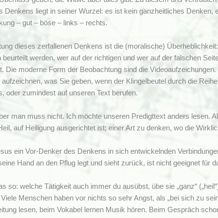
 Denkens liegt in seiner Wurzel: es ist kein ganzheitliches Denken, e
ung – gut – böse – links – rechts.
ung dieses zerfallenen Denkens ist die (moralische) Überheblichkeit: 
beurteilt werden, wer auf der richtigen und wer auf der falschen Se
t. Die moderne Form der Beobachtung sind die Videoaufzeichungen. 
die aufzeichnen, was Sie geben, wenn der Klingelbeutel durch die Rei
s, oder zumindest auf unseren Text berufen.
er man muss nicht. Ich möchte unseren Predigttext anders lesen. Als
eil, auf Heiligung ausgerichtet ist; einer Art zu denken, wo die Wirklich
esus ein Vor-Denker des Denkens in sich entwickelnden Verbindungen
eine Hand an den Pflug legt und sieht zurück, ist nicht geeignet für 
as so: welche Tätigkeit auch immer du ausübst, übe sie „ganz“ („heil“
.“ Viele Menschen haben vor nichts so sehr Angst, als „bei sich zu sei
itung lesen, beim Vokabel lernen Musik hören. Beim Gespräch schon