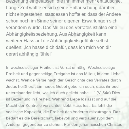
Beziehung eingelassen, die ihn immer mehr enttäuschte.
Lange Zeit wollte er sich seine Enttäuschung darüber
nicht eingestehen, stattdessen hoffte er, dass der Andere
schon noch im Sinne seiner eigenen Erwartungen sich
verändern würde. Das Milieu des Verrates ist also eine
Abhängigkeitsbeziehung. Aus Abhängigkeit kann
weiterer Hass auf die Abhängigkeitsgefühle selbst
quellen: „Ich hasse dich dafür, dass ich mich von dir
derart abhängig fühle!“
In wechselseitiger Freiheit ist Verrat unnötig. Wechselseitige
Freiheit und gegenseitige Freigabe ist das Milieu, in dem Liebe
wächst. Wenige Verse nach der Geschichte des Verrates durch
Judas heißt es: „Ein neues Gebot gebe ich euch, dass ihr euch
untereinander liebt, wie ich euch geliebt habe …“ (V. 34a) Dies
ist Beziehung in Freiheit. Während Liebe loslässt und auf die
Macht der Kontrolle verzichtet, klebt Hass fest. Es fehlt die
seelische Kapazität, die Freiheit des Anderen mitzutragen. Dazu
bedarf es die Bereitschaft, liebevoll und vertrauensvoll dem
Anderen gegenüber zu stehen. Für den johanneischen Christus