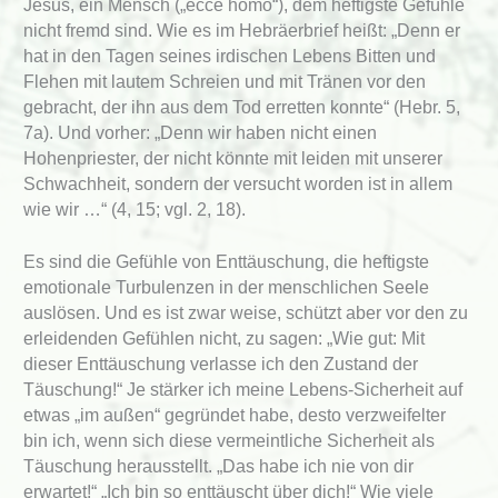
Jesus, ein Mensch („ecce homo“), dem heftigste Gefühle
nicht fremd sind. Wie es im Hebräerbrief heißt: „Denn er
hat in den Tagen seines irdischen Lebens Bitten und
Flehen mit lautem Schreien und mit Tränen vor den
gebracht, der ihn aus dem Tod erretten konnte“ (Hebr. 5,
7a). Und vorher: „Denn wir haben nicht einen
Hohenpriester, der nicht könnte mit leiden mit unserer
Schwachheit, sondern der versucht worden ist in allem
wie wir …“ (4, 15; vgl. 2, 18).
Es sind die Gefühle von Enttäuschung, die heftigste
emotionale Turbulenzen in der menschlichen Seele
auslösen. Und es ist zwar weise, schützt aber vor den zu
erleidenden Gefühlen nicht, zu sagen: „Wie gut: Mit
dieser Enttäuschung verlasse ich den Zustand der
Täuschung!“ Je stärker ich meine Lebens-Sicherheit auf
etwas „im außen“ gegründet habe, desto verzweifelter
bin ich, wenn sich diese vermeintliche Sicherheit als
Täuschung herausstellt. „Das habe ich nie von dir
erwartet!“ „Ich bin so enttäuscht über dich!“ Wie viele