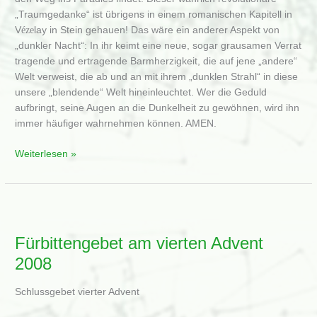
„Traumgedanke“ ist übrigens in einem romanischen Kapitell in
V
éze
lay in Stein gehauen! Das wäre ein anderer Aspekt von
„dunkler Nacht“: In ihr keimt eine neue, sogar grausamen Verrat
tragende und ertragende Barmherzigkeit, die auf jene „andere“
Welt verweist, die ab und an mit ihrem „dunklen Strahl“ in diese
unsere „blendende“ Welt hineinleuchtet. Wer die Geduld
aufbringt, seine Augen an die Dunkelheit zu gewöhnen, wird ihn
immer häufiger wahrnehmen können. AMEN.
Predigt
Weiterlesen »
über
den
Verrat
des
Judas
Fürbittengebet am vierten Advent
am
2008
Sonntag
Invocavit
Schlussgebet vierter Advent
2021
(Johannes