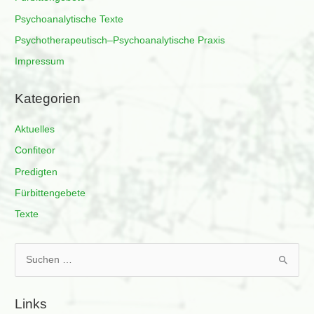
Psychoanalytische Texte
Psychotherapeutisch–Psychoanalytische Praxis
Impressum
Kategorien
Aktuelles
Confiteor
Predigten
Fürbittengebete
Texte
S
u
c
Links
h