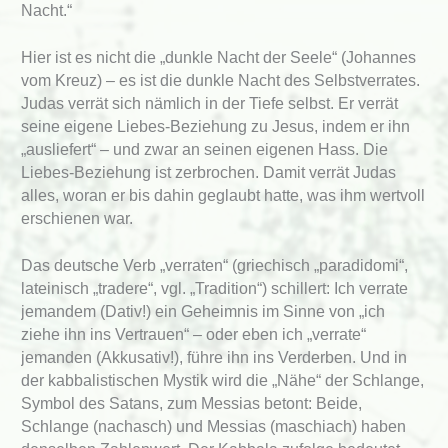
Nacht.“
Hier ist es nicht die „dunkle Nacht der Seele“ (Johannes
vom Kreuz) – es ist die dunkle Nacht des Selbstverrates.
Judas verrät sich nämlich in der Tiefe selbst. Er verrät
seine eigene Liebes-Beziehung zu Jesus, indem er ihn
„ausliefert“ – und zwar an seinen eigenen Hass. Die
Liebes-Beziehung ist zerbrochen. Damit verrät Judas
alles, woran er bis dahin geglaubt hatte, was ihm wertvoll
erschienen war.
Das deutsche Verb „verraten“ (griechisch „paradidomi“,
lateinisch „tradere“, vgl. „Tradition“) schillert: Ich verrate
jemandem (Dativ!) ein Geheimnis im Sinne von „ich
ziehe ihn ins Vertrauen“ – oder eben ich „verrate“
jemanden (Akkusativ!), führe ihn ins Verderben. Und in
der kabbalistischen Mystik wird die „Nähe“ der Schlange,
Symbol des Satans, zum Messias betont: Beide,
Schlange (nachasch) und Messias (maschiach) haben