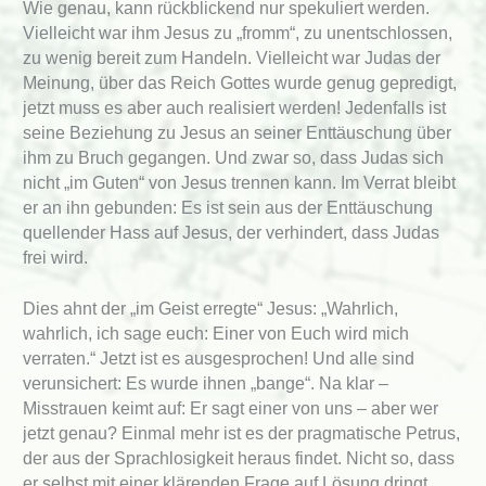
Wie genau, kann rückblickend nur spekuliert werden.
Vielleicht war ihm Jesus zu „fromm“, zu unentschlossen,
zu wenig bereit zum Handeln. Vielleicht war Judas der
Meinung, über das Reich Gottes wurde genug gepredigt,
jetzt muss es aber auch realisiert werden! Jedenfalls ist
seine Beziehung zu Jesus an seiner Enttäuschung über
ihm zu Bruch gegangen. Und zwar so, dass Judas sich
nicht „im Guten“ von Jesus trennen kann. Im Verrat bleibt
er an ihn gebunden: Es ist sein aus der Enttäuschung
quellender Hass auf Jesus, der verhindert, dass Judas
frei wird.
Dies ahnt der „im Geist erregte“ Jesus: „Wahrlich,
wahrlich, ich sage euch: Einer von Euch wird mich
verraten.“ Jetzt ist es ausgesprochen! Und alle sind
verunsichert: Es wurde ihnen „bange“. Na klar –
Misstrauen keimt auf: Er sagt einer von uns – aber wer
jetzt genau? Einmal mehr ist es der pragmatische Petrus,
der aus der Sprachlosigkeit heraus findet. Nicht so, dass
er selbst mit einer klärenden Frage auf Lösung dringt,