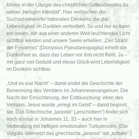
führen in der Liturgie des christlichen Gottesdienstes zu
seiner „heiligen Intimität“. Hier verlöschen die
Suchscheinwerfer rationalen Denkens, die die
Lebendigkeit im Dunklen vertreiben. So und nur so kann
ein neues, ein aus einer anderen Welt leuchtendes Licht
sichtbar werden und unsere Seele erhellen: „Der Strahl
der Finsternis“ (Dionysius Pseudareopagita) erhellt die
Dunkelheit so, dass das Leben vor ihm nicht flieht. Ja –
mit ganz viel Geduld und etwas Glück wird Lebendigkeit
im Dunkeln sichtbar.
Und es war Nacht“ – damit endet die Geschichte der
„
Benennung des Verräters im Johannesevangelium. Die
Nacht der Ernüchterung, der Enttäuschung: eben des
Verrates. Jesus wurde „erregt im Geist“ – damit beginnt
sie. Das Griechische „tarasso“ („erschüttern“) findet sich
noch einmal in Johannes 11, 33 – auch hier in
Verbindung mit heftigen emotionalen Turbulenzen. (Die
Vulgata übersetzt das griechische „tarasso“ mit „turbare“.)