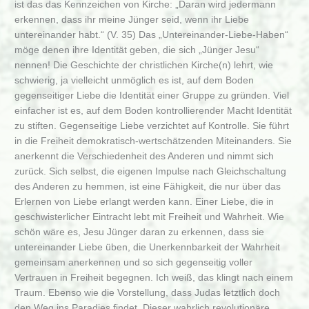
ist das das Kennzeichen von Kirche: „Daran wird jedermann
erkennen, dass ihr meine Jünger seid, wenn ihr Liebe
untereinander habt.“ (V. 35) Das „Untereinander-Liebe-Haben“
möge denen ihre Identität geben, die sich „Jünger Jesu“
nennen! Die Geschichte der christlichen Kirche(n) lehrt, wie
schwierig, ja vielleicht unmöglich es ist, auf dem Boden
gegenseitiger Liebe die Identität einer Gruppe zu gründen. Viel
einfacher ist es, auf dem Boden kontrollierender Macht Identität
zu stiften. Gegenseitige Liebe verzichtet auf Kontrolle. Sie führt
in die Freiheit demokratisch-wertschätzenden Miteinanders. Sie
anerkennt die Verschiedenheit des Anderen und nimmt sich
zurück. Sich selbst, die eigenen Impulse nach Gleichschaltung
des Anderen zu hemmen, ist eine Fähigkeit, die nur über das
Erlernen von Liebe erlangt werden kann. Einer Liebe, die in
geschwisterlicher Eintracht lebt mit Freiheit und Wahrheit. Wie
schön wäre es, Jesu Jünger daran zu erkennen, dass sie
untereinander Liebe üben, die Unerkennbarkeit der Wahrheit
gemeinsam anerkennen und so sich gegenseitig voller
Vertrauen in Freiheit begegnen. Ich weiß, das klingt nach einem
Traum. Ebenso wie die Vorstellung, dass Judas letztlich doch
den Weg ins Paradies findet. Dieser wahrlich revolutionäre