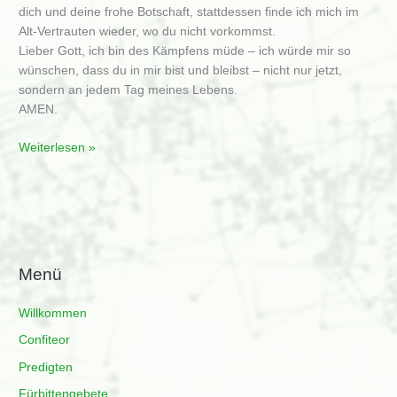
dich und deine frohe Botschaft, stattdessen finde ich mich im
Alt-Vertrauten wieder, wo du nicht vorkommst.
Lieber Gott, ich bin des Kämpfens müde – ich würde mir so
wünschen, dass du in mir bist und bleibst – nicht nur jetzt,
sondern an jedem Tag meines Lebens.
AMEN.
Fürbittengebet
Weiterlesen »
am
vierten
Advent
2008
Menü
Willkommen
Confiteor
Predigten
Fürbittengebete