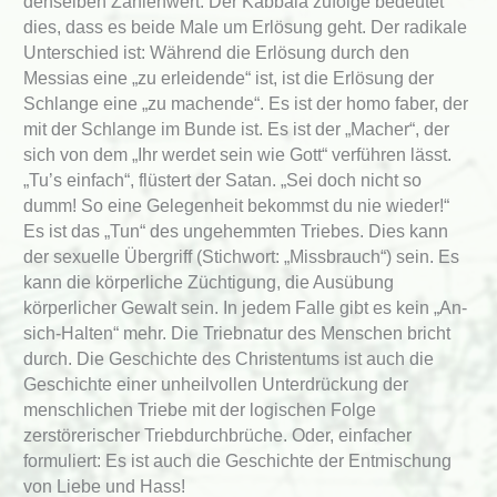
denselben Zahlenwert. Der Kabbala zufolge bedeutet
dies, dass es beide Male um Erlösung geht. Der radikale
Unterschied ist: Während die Erlösung durch den
Messias eine „zu erleidende“ ist, ist die Erlösung der
Schlange eine „zu machende“. Es ist der homo faber, der
mit der Schlange im Bunde ist. Es ist der „Macher“, der
sich von dem „Ihr werdet sein wie Gott“ verführen lässt.
„Tu’s einfach“, flüstert der Satan. „Sei doch nicht so
dumm! So eine Gelegenheit bekommst du nie wieder!“
Es ist das „Tun“ des ungehemmten Triebes. Dies kann
der sexuelle Übergriff (Stichwort: „Missbrauch“) sein. Es
kann die körperliche Züchtigung, die Ausübung
körperlicher Gewalt sein. In jedem Falle gibt es kein „An-
sich-Halten“ mehr. Die Triebnatur des Menschen bricht
durch. Die Geschichte des Christentums ist auch die
Geschichte einer unheilvollen Unterdrückung der
menschlichen Triebe mit der logischen Folge
zerstörerischer Triebdurchbrüche. Oder, einfacher
formuliert: Es ist auch die Geschichte der Entmischung
von Liebe und Hass!