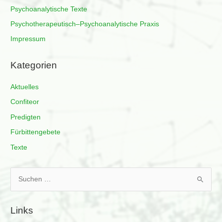
Psychoanalytische Texte
Psychotherapeutisch–Psychoanalytische Praxis
Impressum
Kategorien
Aktuelles
Confiteor
Predigten
Fürbittengebete
Texte
S
u
c
Links
h