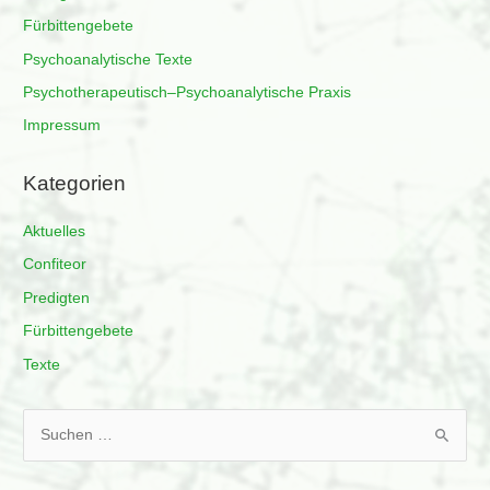
Fürbittengebete
Psychoanalytische Texte
Psychotherapeutisch–Psychoanalytische Praxis
Impressum
Kategorien
Aktuelles
Confiteor
Predigten
Fürbittengebete
Texte
S
u
c