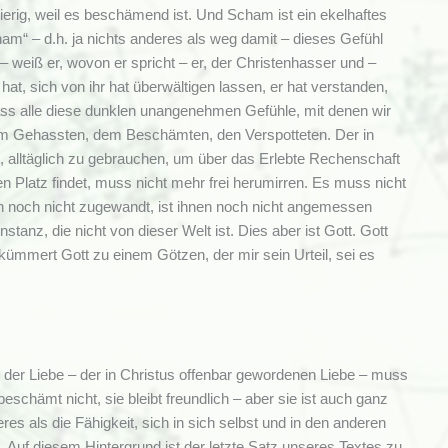
erig, weil es beschämend ist. Und Scham ist ein ekelhaftes
am“ – d.h. ja nichts anderes als weg damit – dieses Gefühl
 weiß er, wovon er spricht – er, der Christenhasser und –
at, sich von ihr hat überwältigen lassen, er hat verstanden,
 Hass alle diese dunklen unangenehmen Gefühle, mit denen wir
 dem Gehassten, dem Beschämten, den Verspotteten. Der in
tt, alltäglich zu gebrauchen, um über das Erlebte Rechenschaft
n Platz findet, muss nicht mehr frei herumirren. Es muss nicht
n noch nicht zugewandt, ist ihnen noch nicht angemessen
anz, die nicht von dieser Welt ist. Dies aber ist Gott. Gott
erkümmert Gott zu einem Götzen, der mir sein Urteil, sei es
or der Liebe – der in Christus offenbar gewordenen Liebe – muss
schämt nicht, sie bleibt freundlich – aber sie ist auch ganz
deres als die Fähigkeit, sich in sich selbst und in den anderen
 Auf diesem Hintergrund ist der letzte Satz unseres Textes zu