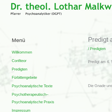
Zum
Inhalt
springen
Predigt 
Menü
/
Predigten
Willkommen
Confiteor
Predigt am 4. 
Predigten
Fürbittengebete
Die Gnade unse
Psychoanalytische Texte
Psychotherapeutisch–
Psychoanalytische Praxis
Impressum