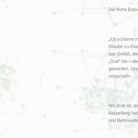
Die frohe Bots
„Ich schäme mi
Glaube zu Glau
das Gefäß, der
„Gott“ hin – a
geworden. Und
versichern.
Wo Gott ist, i
Neuanfang hat 
und Befürworte