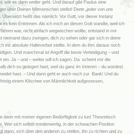
t, wie es dann weiter geht. Und darauf gibt Paulus eine
rger über Deinen Mitmenschen stellst! Denn „jeder von uns
Übersetzt heißt das nämlich: Vor Gott, vor dieser Instanz
t es kein Entrinnen. Als ich mich an diesen Gott wandte, weil ich
rfahren war, nicht einfach wegwischen wollte, entstand in mir
nst niemand dazu zwingen, dich zu sehen oder gar sich in deine
h ins absolute Halteverbot stellte. In dem du ihm daraus noch
idigen. Und manchmal ist Angriff die beste Verteidigung – und
in. Ja – und – weiter will ich sagen. Da scheint mir die
alb dich so geärgert hast, weil du ganz im Inneren – du würdest
neidet hast. – Und dann geht er auch noch zur Bank! Und du
zfristig einem Klischee von Männlichkeit aufgesessen,
e dann mit meiner eigenen Bedürftigkeit zu tun! Theoretisch
. Wer sich selbst minderwertig, in der schwachen Position
t dann, sich über den anderen zu stellen, ihn zu richten und zu