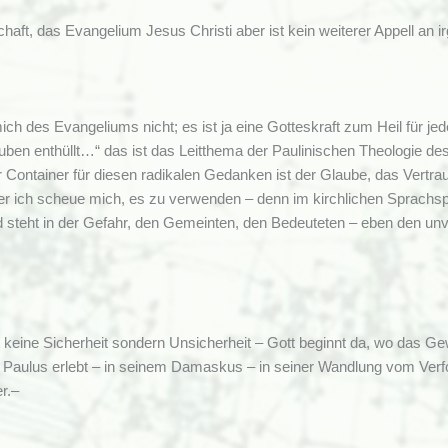
chaft, das Evangelium Jesus Christi aber ist kein weiterer Appell an
ch des Evangeliums nicht; es ist ja eine Gotteskraft zum Heil für je
ben enthüllt…“ das ist das Leitthema der Paulinischen Theologie de
 Container für diesen radikalen Gedanken ist der Glaube, das Vertra
ber ich scheue mich, es zu verwenden – denn im kirchlichen Sprachsp
 steht in der Gefahr, den Gemeinten, den Bedeuteten – eben den un
st keine Sicherheit sondern Unsicherheit – Gott beginnt da, wo das G
Paulus erlebt – in seinem Damaskus – in seiner Wandlung vom Verfolg
r.–