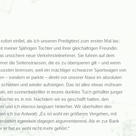
ofort einfiel, als ich unseren Predigttext zum ersten Mal las:
einer 5jährigen Tochter und ihrer gleichaltrigen Freundin.
as unsichere neue Verkehrsteilnehmer. Sie fuhren auf dem
mer die Seitenstrassen, die es zu überqueren gilt – und wenn
d mussten bremsen, weil ein mächtiger schwarzer Sportwagen von
men – sondern er parkte – direkt vor unserer Nase im absoluten
 schieben und wieder aufsteigen. Das ist alles etwas mühsam
 ein sonnenbebrillter in teures dunkles Tuch gehüllter junger
kochte es in mir. Nachdem wir es geschafft hatten, den
er und ich ebenso langsam hinterher. Wir überholten den
am ich zur Antwort: „Es ist wohl ein größeres Vergehen, mit
verdattert irgendwie dagegen argumentierend. Als er zur Bank
 er hat es wohl nicht mehr gehört.“