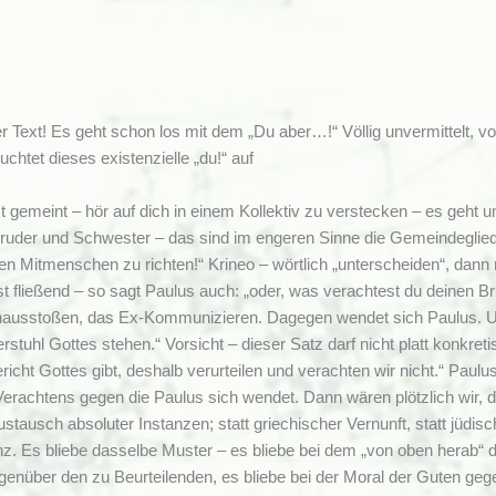
r Text! Es geht schon los mit dem „Du aber…!“ Völlig unvermittelt, v
euchtet dieses existenzielle „du!“ auf
t gemeint – hör auf dich in einem Kollektiv zu verstecken – es geh
ruder und Schwester – das sind im engeren Sinne die Gemeindegliede
nen Mitmenschen zu richten!“ Krineo – wörtlich „unterscheiden“, dann r
st fließend – so sagt Paulus auch: „oder, was verachtest du deinen B
nausstoßen, das Ex-Kommunizieren. Dagegen wendet sich Paulus. Und d
rstuhl Gottes stehen.“ Vorsicht – dieser Satz darf nicht platt konkret
richt Gottes gibt, deshalb verurteilen und verachten wir nicht.“ Paul
erachtens gegen die Paulus sich wendet. Dann wären plötzlich wir, d
ustausch absoluter Instanzen; statt griechischer Vernunft, statt jüdi
nz. Es bliebe dasselbe Muster – es bliebe bei dem „von oben herab
genüber den zu Beurteilenden, es bliebe bei der Moral der Guten geg