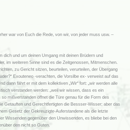
orher war von Euch die Rede, von wir, von jeder muss usw. –
t um dich und um deinen Umgang mit deinen Brüdern und
r, im weiteren Sinne sind es die Zeitgenossen, Mitmenschen.
ichten, zu Gericht sitzen, beurteilen, verurteilen, der Übergang
ruder?“ Exouteneo -verachten, die Vorsilbe ex- verweist auf das
ann fährt er mit dem kollektiven „Wir“ fort: „wir werden alle
istisch verstanden werden: „weil wir wissen, dass es ein
us so mißverstanden öffnet die Türe genau für die Form des
ie Getauften und Gerechtfertigten die Bessser-Wisser; aber das
schem Gesetz der Gekreuzigte-Auferstandene als die letzte
“ der Wissenden gegenüber den Unwissenden, es bliebe bei den
enüber den nicht so Guten.