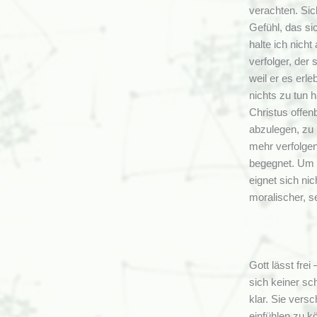
verachten. Sic
Gefühl, das si
halte ich nich
verfolger, der
weil er es erl
nichts zu tun 
Christus offen
abzulegen, zu 
mehr verfolgen
begegnet. Um d
eignet sich ni
moralischer, s
Gott lässt fre
sich keiner sc
klar. Sie versc
einfühlen zu k