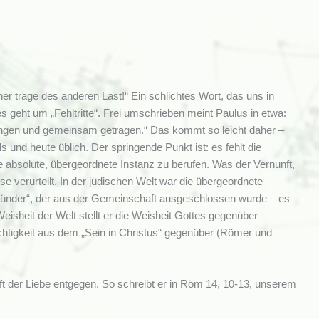
er trage des anderen Last!“ Ein schlichtes Wort, das uns in
 geht um „Fehltritte“. Frei umschrieben meint Paulus in etwa:
fangen und gemeinsam getragen.“ Das kommt so leicht daher –
und heute üblich. Der springende Punkt ist: es fehlt die
ie absolute, übergeordnete Instanz zu berufen. Was der Vernunft,
e verurteilt. In der jüdischen Welt war die übergeordnete
 „Sünder“, der aus der Gemeinschaft ausgeschlossen wurde – es
 Weisheit der Welt stellt er die Weisheit Gottes gegenüber
echtigkeit aus dem „Sein in Christus“ gegenüber (Römer und
aft der Liebe entgegen. So schreibt er in Röm 14, 10-13, unserem