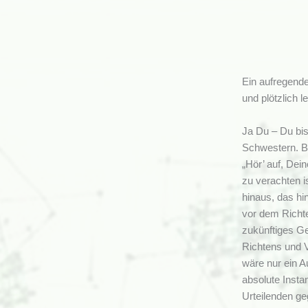
n
a
c
h
Ein aufregende
und plötzlich l
:
Ja Du – Du bis
Schwestern. B
„Hör’ auf, Dei
zu verachten i
hinaus, das hi
vor dem Richte
zukünftiges Ge
Richtens und V
wäre nur ein A
absolute Insta
Urteilenden ge