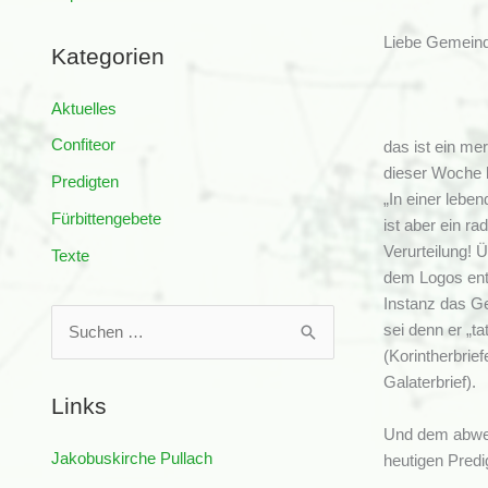
Liebe Gemein
Kategorien
Aktuelles
Confiteor
das ist ein me
dieser Woche b
Predigten
„In einer lebe
Fürbittengebete
ist aber ein r
Verurteilung! 
Texte
dem Logos ents
Instanz das Ge
S
sei denn er „ta
u
(Korintherbrie
Galaterbrief).
c
Links
h
Und dem abwert
e
Jakobuskirche Pullach
heutigen Predig
n