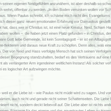
h seinen eigenen Neidgefühlen anzunähern, ist aber deshalb so schwi
ch wehrt, offenbar zu werden. „In den Boden versinken wollen vor Sch
t aus. Wenn Paulus schreibt, ich schäme mich nicht des Evangeliums –
 sich dieser ganz neuen emotionalen Erfahrung vor Damaskus gestellt h
ebt hat, dass wer in Christus ist, ist eine neue Kreatur. Neid, Scham
haben wollen – die haben jetzt einen Platz gefunden – in Christus,
bare Gott liebe Gemeinde, ist kein Sonntagsgott – er ist ein Alltagsgo
re-flektieren und daraus neue Kraft zu schöpfen. Denn alles, was eine
. Der von Neid und Hass verfolgte Mensch hat sich seinen Verfolger
ieser Begegnung standzuhalten, bedarf es des Vertrauens auf eine Inst
cht als verlängerter Arm irgendeiner weltlichen Instanz! Als solcher v
ei es logischer Art aufzwingen möchte.
i – weil er die Liebe ist – wie Paulus nicht müde wird zu sagen. Und v
hämen, auch nicht und gerade nicht seiner Schattenseiten. Die Liebe be
hleiert nicht, sondern deckt liebevoll auf. Die Liebe aber ist nichts an
önnen, Fürsorge für das eigene und das anvertrautes Leben zu tragen.