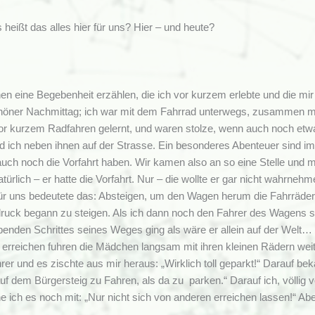
 heißt das alles hier für uns? Hier – und heute?
en eine Begebenheit erzählen, die ich vor kurzem erlebte und die mir s
höner Nachmittag; ich war mit dem Fahrrad unterwegs, zusammen mit m
or kurzem Radfahren gelernt, und waren stolze, wenn auch noch etw
d ich neben ihnen auf der Strasse. Ein besonderes Abenteuer sind im
auch noch die Vorfahrt haben. Wir kamen also an so eine Stelle un
türlich – er hatte die Vorfahrt. Nur – die wollte er gar nicht wahrneh
ür uns bedeutete das: Absteigen, um den Wagen herum die Fahrräder
ruck begann zu steigen. Als ich dann noch den Fahrer des Wagens sah,
enden Schrittes seines Weges ging als wäre er allein auf der Welt… 
 erreichen fuhren die Mädchen langsam mit ihren kleinen Rädern weit
er und es zischte aus mir heraus: „Wirklich toll geparkt!“ Darauf bek
f dem Bürgersteig zu Fahren, als da zu parken.“ Darauf ich, völlig 
 ich es noch mit: „Nur nicht sich von anderen erreichen lassen!“ Aber