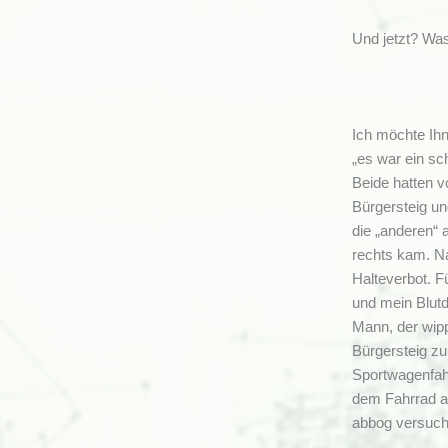
Und jetzt? Was
Ich möchte Ihn
„es war ein sc
Beide hatten v
Bürgersteig un
die „anderen“ 
rechts kam. Na
Halteverbot. F
und mein Blutd
Mann, der wipp
Bürgersteig zu
Sportwagenfahr
dem Fahrrad au
abbog versuche