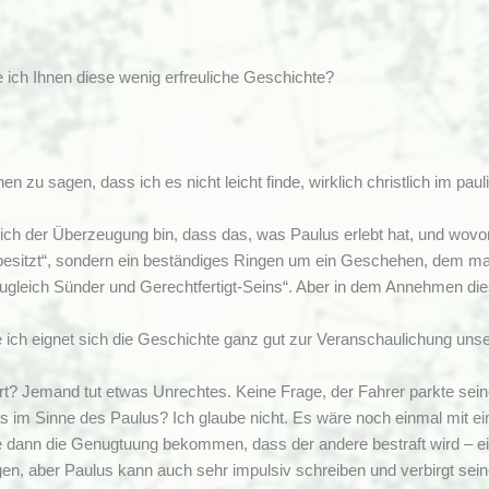
ich Ihnen diese wenig erfreuliche Geschichte?
n zu sagen, dass ich es nicht leicht finde, wirklich christlich im pau
 ich der Überzeugung bin, dass das, was Paulus erlebt hat, und wovon
besitzt“, sondern ein beständiges Ringen um ein Geschehen, dem ma
zugleich Sünder und Gerechtfertigt-Seins“. Aber in dem Annehmen die
e ich eignet sich die Geschichte ganz gut zur Veranschaulichung uns
rt? Jemand tut etwas Unrechtes. Keine Frage, der Fahrer parkte sein
s im Sinne des Paulus? Ich glaube nicht. Es wäre noch einmal mit e
te dann die Genugtuung bekommen, dass der andere bestraft wird – ei
n, aber Paulus kann auch sehr impulsiv schreiben und verbirgt seinen 