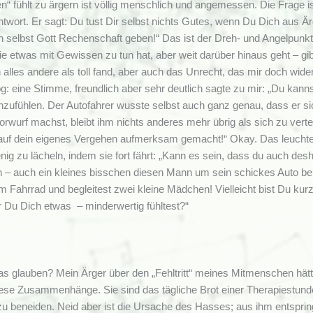
en“ fühlt zu ärgern ist völlig menschlich und angemessen. Die Frage is
ntwort. Er sagt: Du tust Dir selbst nichts Gutes, wenn Du Dich aus Ä
 selbst Gott Rechenschaft geben!“ Das ist der Dreh- und Angelpunkt. 
die etwas mit Gewissen zu tun hat, aber weit darüber hinaus geht – gib
 alles andere als toll fand, aber auch das Unrecht, das mir doch wide
og: eine Stimme, freundlich aber sehr deutlich sagte zu mir: „Du kan
nzufühlen. Der Autofahrer wusste selbst auch ganz genau, dass er sic
orwurf machst, bleibt ihm nichts anderes mehr übrig als sich zu verte
 auf dein eigenes Vergehen aufmerksam gemacht!“ Okay. Das leuchtet e
ig zu lächeln, indem sie fort fährt: „Kann es sein, dass du auch desh
n – auch ein kleines bisschen diesen Mann um sein schickes Auto be
em Fahrrad und begleitest zwei kleine Mädchen! Vielleicht bist Du kur
Du Dich etwas – minderwertig fühltest?“
das glauben? Mein Ärger über den „Fehltritt“ meines Mitmenschen hätt
iese Zusammenhänge. Sie sind das tägliche Brot einer Therapiestunde
n zu beneiden. Neid aber ist die Ursache des Hasses; aus ihm entspring