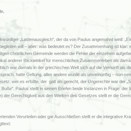
de,
rkwürdiger „Lastenausgleich“, der da von Paulus angemahnt wird: „Ein
egleiten will – aber: was bedeutet es? Der Zusammenhang ist klar: es
ndigen christlichen Gemeinde werden die Fehler der einzelnen aufge
adikal anderer Blickwinkel für menschliches Zusammenleben als damals 
Üblich war damals in der griechischen Welt sich auf die Vernunft als d
prach, hatte Geltung, alles andere wurde als unvernünftig – non-sens
setz: wer es erfüllte, der galt als gerecht, der Ungerechte war der
t Buße“. Paulus stellt in seinen Briefen beide Instanzen in Frage: der
fe) der Gerechtigkeit aus den Werken des Gesetzes stellt er die Ger
enden Verurteilen oder gar Ausschließen stellt er die integrative Kr
ttext: