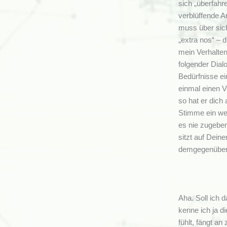
sich „überfahr
verblüffende A
muss über sich
„extra nos“ – 
mein Verhalten
folgender Dial
Bedürfnisse ei
einmal einen V
so hat er dich
Stimme ein wen
es nie zugebe
sitzt auf Dein
demgegenüber 
Aha. Soll ich 
kenne ich ja d
fühlt, fängt a