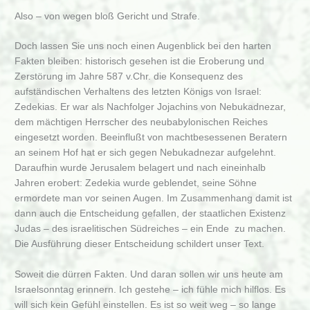
Also – von wegen bloß Gericht und Strafe.
Doch lassen Sie uns noch einen Augenblick bei den harten
Fakten bleiben: historisch gesehen ist die Eroberung und
Zerstörung im Jahre 587 v.Chr. die Konsequenz des
aufständischen Verhaltens des letzten Königs von Israel:
Zedekias. Er war als Nachfolger Jojachins von Nebukadnezar,
dem mächtigen Herrscher des neubabylonischen Reiches
eingesetzt worden. Beeinflußt von machtbesessenen Beratern
an seinem Hof hat er sich gegen Nebukadnezar aufgelehnt.
Daraufhin wurde Jerusalem belagert und nach eineinhalb
Jahren erobert: Zedekia wurde geblendet, seine Söhne
ermordete man vor seinen Augen. Im Zusammenhang damit ist
dann auch die Entscheidung gefallen, der staatlichen Existenz
Judas – des israelitischen Südreiches – ein Ende zu machen.
Die Ausführung dieser Entscheidung schildert unser Text.
Soweit die dürren Fakten. Und daran sollen wir uns heute am
Israelsonntag erinnern. Ich gestehe – ich fühle mich hilflos. Es
will sich kein Gefühl einstellen. Es ist so weit weg – so lange