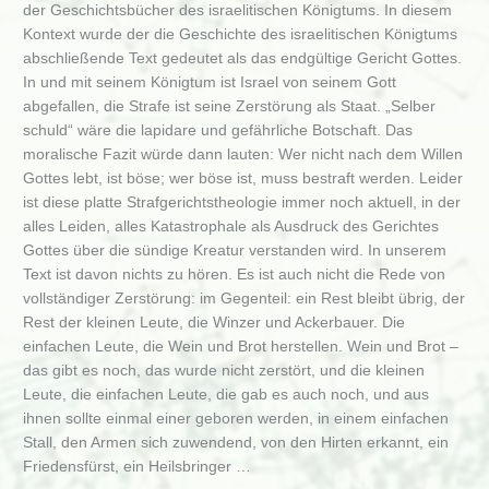
der Geschichtsbücher des israelitischen Königtums. In diesem
Kontext wurde der die Geschichte des israelitischen Königtums
abschließende Text gedeutet als das endgültige Gericht Gottes.
In und mit seinem Königtum ist Israel von seinem Gott
abgefallen, die Strafe ist seine Zerstörung als Staat. „Selber
schuld“ wäre die lapidare und gefährliche Botschaft. Das
moralische Fazit würde dann lauten: Wer nicht nach dem Willen
Gottes lebt, ist böse; wer böse ist, muss bestraft werden. Leider
ist diese platte Strafgerichtstheologie immer noch aktuell, in der
alles Leiden, alles Katastrophale als Ausdruck des Gerichtes
Gottes über die sündige Kreatur verstanden wird. In unserem
Text ist davon nichts zu hören. Es ist auch nicht die Rede von
vollständiger Zerstörung: im Gegenteil: ein Rest bleibt übrig, der
Rest der kleinen Leute, die Winzer und Ackerbauer. Die
einfachen Leute, die Wein und Brot herstellen. Wein und Brot –
das gibt es noch, das wurde nicht zerstört, und die kleinen
Leute, die einfachen Leute, die gab es auch noch, und aus
ihnen sollte einmal einer geboren werden, in einem einfachen
Stall, den Armen sich zuwendend, von den Hirten erkannt, ein
Friedensfürst, ein Heilsbringer …