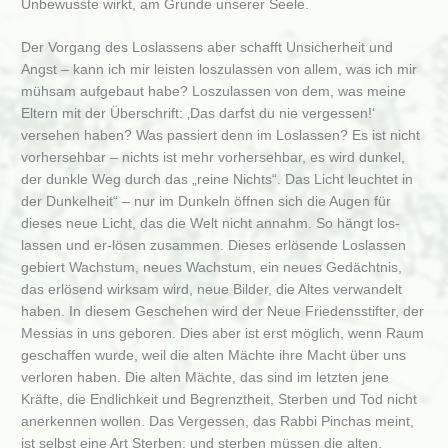
Unbewusste wirkt, am Grunde unserer Seele.
Der Vorgang des Loslassens aber schafft Unsicherheit und
Angst – kann ich mir leisten loszulassen von allem, was ich mir
mühsam aufgebaut habe? Loszulassen von dem, was meine
Eltern mit der Überschrift: ‚Das darfst du nie vergessen!‘
versehen haben? Was passiert denn im Loslassen? Es ist nicht
vorhersehbar – nichts ist mehr vorhersehbar, es wird dunkel,
der dunkle Weg durch das „reine Nichts“. Das Licht leuchtet in
der Dunkelheit“ – nur im Dunkeln öffnen sich die Augen für
dieses neue Licht, das die Welt nicht annahm. So hängt los-
lassen und er-lösen zusammen. Dieses erlösende Loslassen
gebiert Wachstum, neues Wachstum, ein neues Gedächtnis,
das erlösend wirksam wird, neue Bilder, die Altes verwandelt
haben. In diesem Geschehen wird der Neue Friedensstifter, der
Messias in uns geboren. Dies aber ist erst möglich, wenn Raum
geschaffen wurde, weil die alten Mächte ihre Macht über uns
verloren haben. Die alten Mächte, das sind im letzten jene
Kräfte, die Endlichkeit und Begrenztheit, Sterben und Tod nicht
anerkennen wollen. Das Vergessen, das Rabbi Pinchas meint,
ist selbst eine Art Sterben; und sterben müssen die alten,