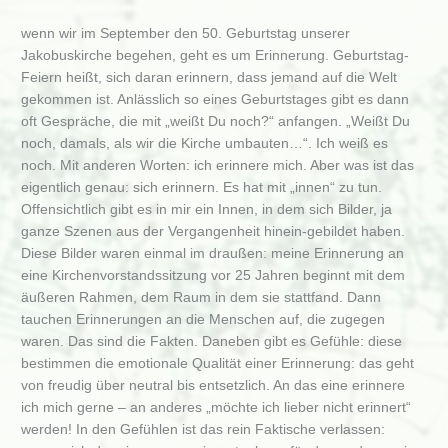
wenn wir im September den 50. Geburtstag unserer
Jakobuskirche begehen, geht es um Erinnerung. Geburtstag-
Feiern heißt, sich daran erinnern, dass jemand auf die Welt
gekommen ist. Anlässlich so eines Geburtstages gibt es dann
oft Gespräche, die mit „weißt Du noch?“ anfangen. „Weißt Du
noch, damals, als wir die Kirche umbauten…“. Ich weiß es
noch. Mit anderen Worten: ich erinnere mich. Aber was ist das
eigentlich genau: sich erinnern. Es hat mit „innen“ zu tun.
Offensichtlich gibt es in mir ein Innen, in dem sich Bilder, ja
ganze Szenen aus der Vergangenheit hinein-gebildet haben.
Diese Bilder waren einmal im draußen: meine Erinnerung an
eine Kirchenvorstandssitzung vor 25 Jahren beginnt mit dem
äußeren Rahmen, dem Raum in dem sie stattfand. Dann
tauchen Erinnerungen an die Menschen auf, die zugegen
waren. Das sind die Fakten. Daneben gibt es Gefühle: diese
bestimmen die emotionale Qualität einer Erinnerung: das geht
von freudig über neutral bis entsetzlich. An das eine erinnere
ich mich gerne – an anderes „möchte ich lieber nicht erinnert“
werden! In den Gefühlen ist das rein Faktische verlassen: