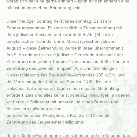
woran sich der eine gerne erinnert – kann für den anderen eine
höchst unangenehme Erinnerung sein.
Unser heutiger Sonntag heißt Israelsonntag. Es ist ein
Erinnerungssonntag. Er steht zeitlich in Zusammenhang mit
dem jüdischen Festjahr, und zwar dem 9. Ab. (Ab ist im
babylonischen Kalender der 5. Monat (zwischen Juli und
August) – diese Zeitrechnung wurde in Israel übernommen.)
Am 9. Ab erinnert sich die jüdische Gemeinde traditionell der
Zerstörung des „ersten Tempels“ von Jerusalem 586 v.Chr., der
Zerstörung des „zweiten Tempels“ 70 n.Chr., der blutigen
Niederschlagung des Bar-Kochba-Aufstandes 135 n.Chr. und
der Vertreibung der Juden aus Spanien 1492. Erst der
Holocaust hat in unseren Tagen einen eigenen Gedenktag
erfordert. Das sind alles keine schönen Erinnerungen, an denen
wir heute in Solidarität mit unseren jüdischen Brüdern und
Schwestern teilhaben wollen.
So berichtet unser Predigttext, 2.Kön 25, 8-12 von der
Zerstörung des Jerusalemer Heiligtums:
„In der fünften Mondneuung, am siebenten auf die Neuung, das