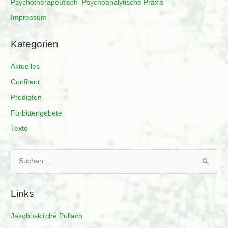
Psychotherapeutisch–Psychoanalytische Praxis
Impressum
Kategorien
Aktuelles
Confiteor
Predigten
Fürbittengebete
Texte
S
u
c
Links
h
e
Jakobuskirche Pullach
n