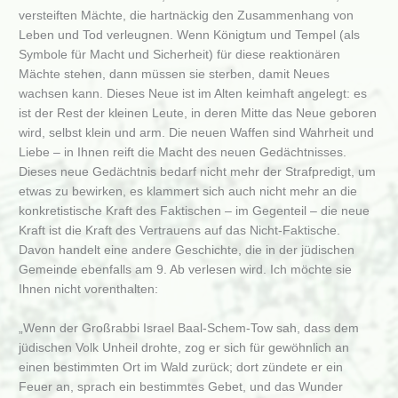
versteiften Mächte, die hartnäckig den Zusammenhang von
Leben und Tod verleugnen. Wenn Königtum und Tempel (als
Symbole für Macht und Sicherheit) für diese reaktionären
Mächte stehen, dann müssen sie sterben, damit Neues
wachsen kann. Dieses Neue ist im Alten keimhaft angelegt: es
ist der Rest der kleinen Leute, in deren Mitte das Neue geboren
wird, selbst klein und arm. Die neuen Waffen sind Wahrheit und
Liebe – in Ihnen reift die Macht des neuen Gedächtnisses.
Dieses neue Gedächtnis bedarf nicht mehr der Strafpredigt, um
etwas zu bewirken, es klammert sich auch nicht mehr an die
konkretistische Kraft des Faktischen – im Gegenteil – die neue
Kraft ist die Kraft des Vertrauens auf das Nicht-Faktische.
Davon handelt eine andere Geschichte, die in der jüdischen
Gemeinde ebenfalls am 9. Ab verlesen wird. Ich möchte sie
Ihnen nicht vorenthalten:
„Wenn der Großrabbi Israel Baal-Schem-Tow sah, dass dem
jüdischen Volk Unheil drohte, zog er sich für gewöhnlich an
einen bestimmten Ort im Wald zurück; dort zündete er ein
Feuer an, sprach ein bestimmtes Gebet, und das Wunder