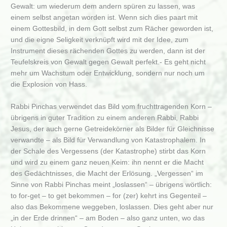
Gewalt: um wiederum dem andern spüren zu lassen, was
einem selbst angetan worden ist. Wenn sich dies paart mit
einem Gottesbild, in dem Gott selbst zum Rächer geworden ist,
und die eigne Seligkeit verknüpft wird mit der Idee, zum
Instrument dieses rächenden Gottes zu werden, dann ist der
Teufelskreis von Gewalt gegen Gewalt perfekt.- Es geht nicht
mehr um Wachstum oder Entwicklung, sondern nur noch um
die Explosion von Hass.
Rabbi Pinchas verwendet das Bild vom fruchttragenden Korn –
übrigens in guter Tradition zu einem anderen Rabbi, Rabbi
Jesus, der auch gerne Getreidekörner als Bilder für Gleichnisse
verwandte – als Bild für Verwandlung von Katastrophalem. In
der Schale des Vergessens (der Katastrophe) stirbt das Korn
und wird zu einem ganz neuen Keim: ihn nennt er die Macht
des Gedächtnisses, die Macht der Erlösung. „Vergessen“ im
Sinne von Rabbi Pinchas meint „loslassen“ – übrigens wörtlich:
to for-get – to get bekommen – for (zer) kehrt ins Gegenteil –
also das Bekommene weggeben, loslassen. Dies geht aber nur
„in der Erde drinnen“ – am Boden – also ganz unten, wo das