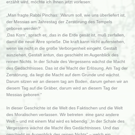
erzählt wird, möchte ich Ihnen jetzt vorlesen:
„Man fragte Rabbi Pinchas: ‚Warum soll, wie uns überliefert ist,
der Messias am Jahrestag der Zerstörung des Tempels
geboren werden?’
‚Das Korn’, sprach er, ‚das in die Erde gesät ist, muß zerfallen,
damit die neue Ähre sprieße. Die kraft kann nicht auferstehen,
wenn sie nicht in die große Verborgenheit eingeht. Gestalt
ausziehen, Gestalt antun, das geschieht im Augenblick des
reinen Nichts. In der Schale des Vergessens wächst die Macht
des Gedächtnisses. Das ist die Macht der Erlösung. Am Tag der
Zerstörung, da liegt die Macht auf dem Grunde und wächst.
Darum sitzen wir an diesem tag am Boden, darum gehen wir an
diesem Tag auf die Gräber, darum wird an diesem Tag der
Messias geboren.“
In dieser Geschichte ist die Welt des Faktischen und die Welt
des Moralischen verlassen. Wir betreten eine ganz andere
Welt – und mit einem Mal wird es lebendig. „In der Schale des
Vergessens wächst die Macht des Gedächtnisses. Und das
geschieht im Augenblick des reinen Nichts“ – welch ein