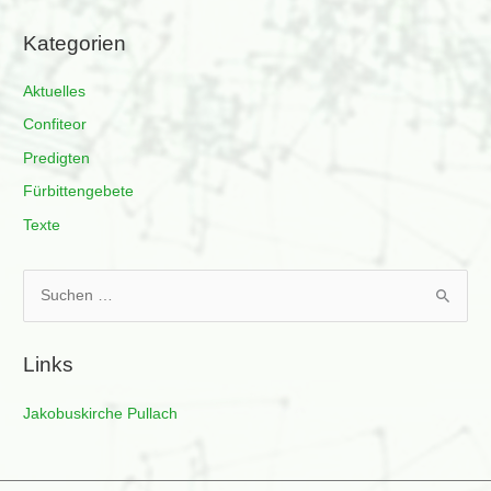
Kategorien
Aktuelles
Confiteor
Predigten
Fürbittengebete
Texte
S
u
c
Links
h
e
Jakobuskirche Pullach
n
n
a