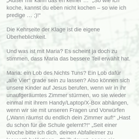
„Außer mir kann das eh keiner …“ „So wie ich
koche, kannst du eben nicht kochen – so wie ich
predige … ;)!“
Die Kehrseite der Klage ist die eigene
Überheblichkeit.
Und was ist mit Maria? Es scheint ja doch zu
stimmen, dass Maria das bessere Teil erwählt hat.
Maria: ein Lob des Nichts Tuns? Ein Lob dafür
„alle Vier“ grade sein zu lassen? Also können sich
unsere Kinder auf Jesus berufen, wenn wir in ihr
unaufgeräumtes Zimmer stürmen, wo sie wieder
einmal mit ihrem Handy/Laptop/X-Box abhängen,
wenn wir sie mit unseren Fragen und Vorwürfen
(„Wann räumst du endlich dein Zimmer auf!“ „Hast
du schon für die Schule gelernt?!“ „Seit einer
Woche bitte ich dich, deinen Abfalleimer zu