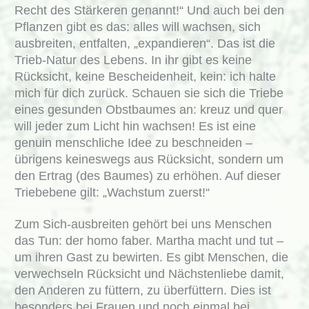
Recht des Stärkeren genannt!“ Und auch bei den
Pflanzen gibt es das: alles will wachsen, sich
ausbreiten, entfalten, „expandieren“. Das ist die
Trieb-Natur des Lebens. In ihr gibt es keine
Rücksicht, keine Bescheidenheit, kein: ich halte
mich für dich zurück. Schauen sie sich die Triebe
eines gesunden Obstbaumes an: kreuz und quer
will jeder zum Licht hin wachsen! Es ist eine
genuin menschliche Idee zu beschneiden –
übrigens keineswegs aus Rücksicht, sondern um
den Ertrag (des Baumes) zu erhöhen. Auf dieser
Triebebene gilt: „Wachstum zuerst!“
Zum Sich-ausbreiten gehört bei uns Menschen
das Tun: der homo faber. Martha macht und tut –
um ihren Gast zu bewirten. Es gibt Menschen, die
verwechseln Rücksicht und Nächstenliebe damit,
den Anderen zu füttern, zu überfüttern. Dies ist
besonders bei Frauen und noch einmal bei