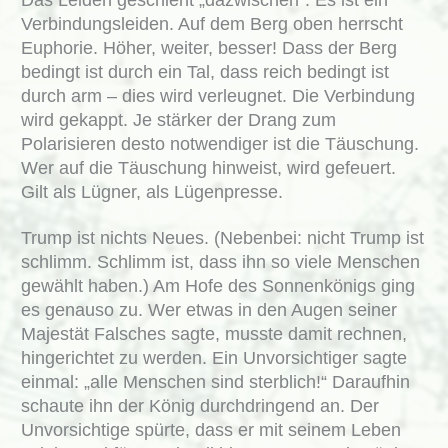
Das Leiden geschieht „dazwischen“. Es ist ein
Verbindungsleiden. Auf dem Berg oben herrscht
Euphorie. Höher, weiter, besser! Dass der Berg
bedingt ist durch ein Tal, dass reich bedingt ist
durch arm – dies wird verleugnet. Die Verbindung
wird gekappt. Je stärker der Drang zum
Polarisieren desto notwendiger ist die Täuschung.
Wer auf die Täuschung hinweist, wird gefeuert.
Gilt als Lügner, als Lügenpresse.
Trump ist nichts Neues. (Nebenbei: nicht Trump ist
schlimm. Schlimm ist, dass ihn so viele Menschen
gewählt haben.) Am Hofe des Sonnenkönigs ging
es genauso zu. Wer etwas in den Augen seiner
Majestät Falsches sagte, musste damit rechnen,
hingerichtet zu werden. Ein Unvorsichtiger sagte
einmal: „alle Menschen sind sterblich!“ Daraufhin
schaute ihn der König durchdringend an. Der
Unvorsichtige spürte, dass er mit seinem Leben