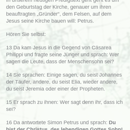
In unserem heutigen Predigttext geht geht es um
den Geburtstag der Kirche, genauer um ihren
beauftragten „Gründer“, dem Felsen, auf dem
Jesus seine Kirche bauen will: Petrus.
Hören Sie selbst:
13 Da kam Jesus in die Gegend von Cäsarea
Philippi und fragte seine Jünger und sprach: Wer
sagen die Leute, dass der Menschensohn sei?
14 Sie sprachen: Einige sagen, du seist Johannes
der Täufer, andere, du seist Elia, wieder andere,
du seist Jeremia oder einer der Propheten.
15 Er sprach zu ihnen: Wer sagt denn ihr, dass ich
sei?
16 Da antwortete Simon Petrus und sprach:
Du
bist der Christus, des lebendigen Gottes Sohn!