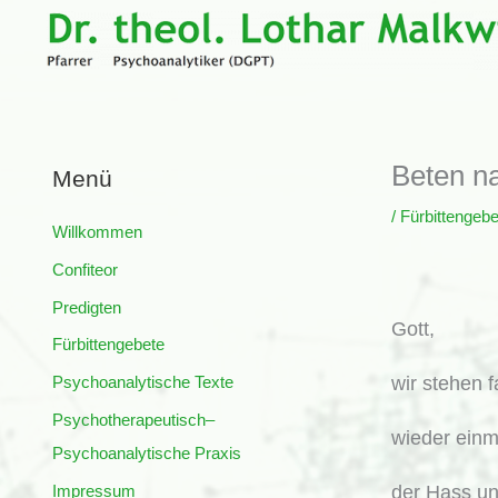
Zum
Inhalt
springen
Beten n
Menü
/
Fürbittengebe
Willkommen
Confiteor
Predigten
Gott,
Fürbittengebete
Psychoanalytische Texte
wir stehen 
Psychotherapeutisch–
wieder einm
Psychoanalytische Praxis
Impressum
der Hass un