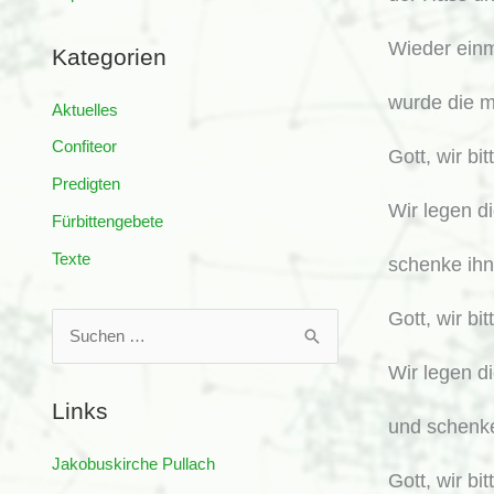
Wieder einm
Kategorien
wurde die m
Aktuelles
Confiteor
Gott, wir bi
Predigten
Wir legen d
Fürbittengebete
Texte
schenke ihne
Gott, wir bi
S
u
Wir legen d
c
Links
h
und schenke
e
Jakobuskirche Pullach
Gott, wir bi
n