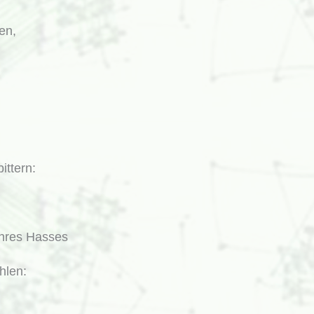
en,
ittern:
ihres Hasses
hlen: