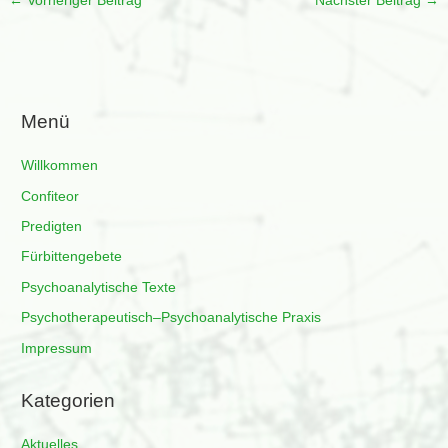
←
Vorheriger Beitrag
Nächster Beitrag
→
Menü
Willkommen
Confiteor
Predigten
Fürbittengebete
Psychoanalytische Texte
Psychotherapeutisch–Psychoanalytische Praxis
Impressum
Kategorien
Aktuelles