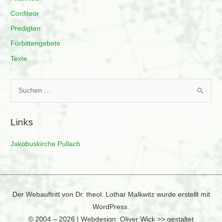
Confiteor
Predigten
Fürbittengebete
Texte
S
u
c
Links
h
e
Jakobuskirche Pullach
n
n
a
c
Der Webauftritt von Dr. theol. Lothar Malkwitz wurde erstellt mit
h
WordPress.
:
© 2004 – 2026 |
Webdesign: Oliver Wick >> gestaltet